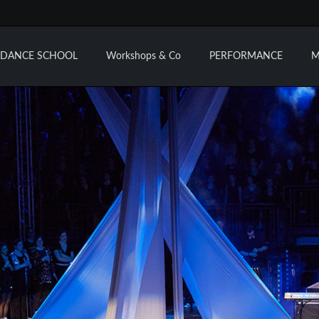
L DANCE SCHOOL
Workshops & Co
PERFORMANCE
M
Bühne
Kirche
im Grünen
Kleinkunst
Eröffnungsfeiern
Kulturveranstaltungen
Richtfest
Ihre Wünsche
Voraussetzungen