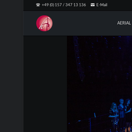
+49 (0) 157 / 347 13 136
E-Mail
EN
AERIA