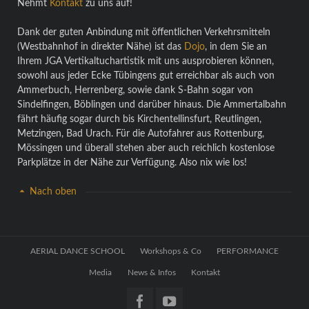
Nehmt
Kontakt
zu uns auf!
Dank der guten Anbindung mit öffentlichen Verkehrsmitteln
(Westbahnhof in direkter Nähe) ist das
Dojo
, in dem Sie an
Ihrem JGA Vertikaltuchartistik mit uns ausprobieren können,
sowohl aus jeder Ecke Tübingens gut erreichbar als auch von
Ammerbuch, Herrenberg, sowie dank S-Bahn sogar von
Sindelfingen, Böblingen und darüber hinaus. Die Ammertalbahn
fährt häufig sogar durch bis Kirchentellinsfurt, Reutlingen,
Metzingen, Bad Urach. Für die Autofahrer aus Rottenburg,
Mössingen und überall stehen aber auch reichlich kostenlose
Parkplätze in der Nähe zur Verfügung. Also nix wie los!
Nach oben
Navigation
AERIAL DANCE SCHOOL
Workshops & Co
PERFORMANCE
überspringen
Media
News & Infos
Kontakt